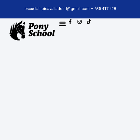
escuelahipicavalladolid@gmail.com
–
635 417 428